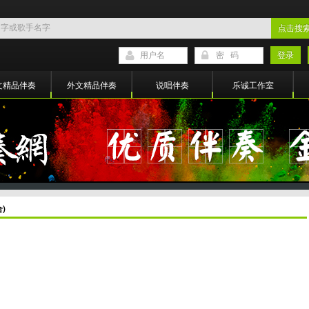
点击搜
文精品伴奏
外文精品伴奏
说唱伴奏
乐诚工作室
)