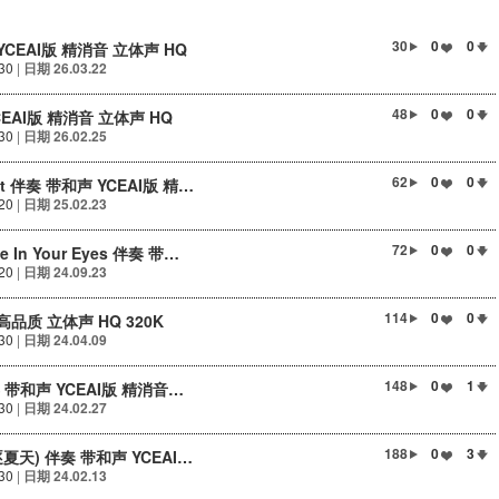
30
0
0
YCEAI版 精消音 立体声 HQ
30
|
日期
26.03.22
48
0
0
YCEAI版 精消音 立体声 HQ
30
|
日期
26.02.25
62
0
0
BLACKPINK As If It’s Your Last 伴奏 带和声 YCEAI版 精消音HQ
20
|
日期
25.02.23
72
0
0
昨夜派对（L.N Party） A Sad Me In Your Eyes 伴奏 带和声 精消
20
|
日期
24.09.23
114
0
0
声 高品质 立体声 HQ 320K
30
|
日期
24.04.09
148
0
1
KIRA 重音テト WILDCARD 伴奏 带和声 YCEAI版 精消音版 HQ
30
|
日期
24.02.27
188
0
3
あたらよ また夏を追う (再次追逐夏天) 伴奏 带和声 YCEAI 精消
30
|
日期
24.02.13