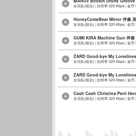
MARUV Boosin Drunk Groo
女乐队(组合)
|
比特率 320 Kbps
|
金币 
HoneyComeBear Mirror 
女乐队(组合)
|
比特率 320 Kbps
|
金币 
GUMI KIRA Machine Gun 伴
女乐队(组合)
|
比特率 320 Kbps
|
金币 
女乐队(组合)
|
比特率 320 Kbps
|
金币 
女乐队(组合)
|
比特率 320 Kbps
|
金币 
女乐队(组合)
|
比特率 320 Kbps
|
金币 