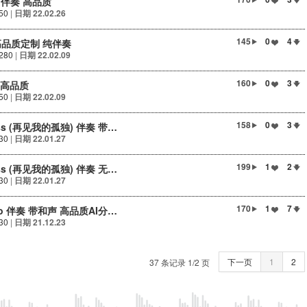
ve 伴奏 高品质
50
|
日期
22.02.26
145
0
4
伴奏 高品质定制 纯伴奏
280
|
日期
22.02.09
160
0
3
奏 高品质
50
|
日期
22.02.09
158
0
3
ZARD Good-bye My Loneliness (再见我的孤独) 伴奏 带和声 YCEAI版
30
|
日期
22.01.27
199
1
2
ZARD Good-bye My Loneliness (再见我的孤独) 伴奏 无和声 YCEAI版
30
|
日期
22.01.27
170
1
7
Cash Cash Christina Perri Hero 伴奏 带和声 高品质AI分离 HQ
30
|
日期
21.12.23
下一页
1
2
37 条记录 1/2 页