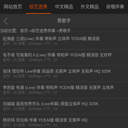
网站首页
综艺选秀
中文精品
外文精品
说唱伴奏
男歌手
当前位置：
首页
»
综艺选秀伴奏
»
男歌手
纪海星 三叔(Live) 伴奏 带和声 立体声 YCEAI版 精消音
金币：20 音质：320Kbps 人气：41
毛不易 写故事的人(Live) 伴奏 带和声 YCEAI版 精消音 无欢呼
金币：20 音质：320Kbps 人气：57
张玮 悟空传 Live伴奏 高品质 无掌声 立体声 无和声 HQ 320K
金币：50 音质：320Kbps 人气：66
李昂星 有谱 (Live) 伴奏 带和声 YCEAI版 精消音 无掌声 立体声
金币：30 音质：320Kbps 人气：67
刘端端 直到世界尽头 (Live伴奏) 原版立体声 HQ 320K
金币：10 音质：320Kbps 人气：54
杨宗纬 空白格 伴奏 YCEAI版 精消音 无掌声 HQ
金币：20 音质：320Kbps 人气：81