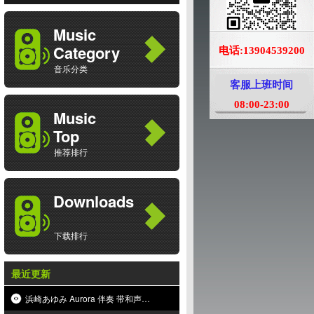
Music
Category
电话:13904539200
音乐分类
客服上班时间
综艺选秀伴奏
08:00-23:00
Music
男歌手
Top
女歌手
推荐排行
男组合
张杰 最美的太阳(2020新编版) 伴奏 带和声 原版立体声 HQ
1
Downloads
女组合
张杰 最美的太阳(2020新编版) 伴奏 无和声 原版立体声 HQ
2
男女对唱
椎名林檎 丸ノ内サディスティック 伴奏 YCEAI版 精消音 立体声
3
下载排行
群星
张杰 仰望星空(2020新编版) 伴奏 无和声 原版立体声 HQ
4
赵钶 云长 伴奏 官方原版立体声 带和声 真正320K
1
中文精品伴奏
最近更新
张杰 仰望星空(2020新编版) 伴奏 带和声 原版立体声 HQ
5
汪峰 我爱你中国 伴奏 2013春晚版 立体声 带和声 高清音质
2
男歌手
浜崎あゆみ Aurora 伴奏 带和声 YCEAI版 精消音 立体声 HQ
张杰 这, 就是爱(2020新编版) 伴奏 带和声 原版立体声 HQ
6