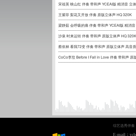
宋祖英 映山红 伴奏 带和声 YCEAI版 精消音 立体
王紫菲 梨花又开放 伴奏 原版立体声 HQ 320K
梁静茹 会呼吸的痛 伴奏 带和声 YCEAI版 精消音 
沙泉 时来运转 伴奏 带和声 原版立体声 HQ 320
蔡依林 看我72变 伴奏 带和声 原版立体声 高音
CoCo李玟 Before I Fall in Love 伴奏 带和声
综艺选秀伴奏
E-mail：ycb