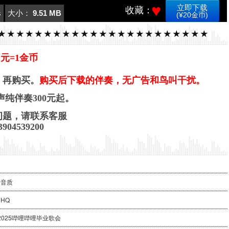
♥
收藏：
立即下载
s
大小：
9.51 MB
(¥20金币)
★ ★ ★ ★ ★ ★ ★ ★ ★ ★ ★ ★ ★ ★ ★ ★ ★ ★ ★ ★ ★ ★ ★
1元=1金币
，再购买。
购买后下载的伴奏，无广告和鸟叫干扰。
声纯伴奏300元起。
问题，请联系客服
04539200
高音质
 HQ
 2025哔哩哔哩毕业歌会