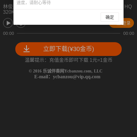
速度，请耐心等待
林俊杰 黑夜问白天 伴奏 带和声 立体声 YCEAI版 精消音 HQ
320K
确定
注册/登录
00:00
00:00
立即下载(¥30金币)
温馨提示：充值金币即可下载 1元=1金币
©
2016 乐诚伴奏网Ycbanzou.com, L
L
C
E-mail：ycbanzou@vip.qq.co
m