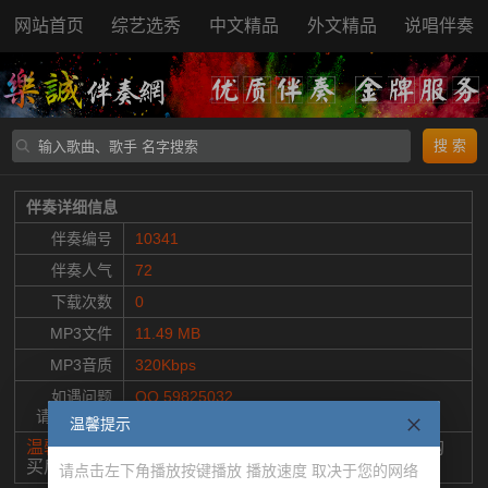
网站首页
综艺选秀
中文精品
外文精品
说唱伴奏
搜 索
伴奏详细信息
伴奏编号
10341
伴奏人气
72
下载次数
0
MP3文件
11.49 MB
MP3音质
320Kbps
如遇问题
QQ 59825032
请联系客服
微信 59825032
温馨提示
温馨提示：
请您完整试听，确认效果满意，再购买。购
买后下载的伴奏，无广告和鸟叫干扰。
请点击左下角播放按键播放 播放速度 取决于您的网络